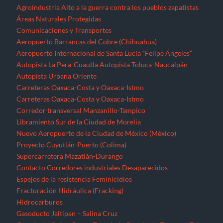
Agroindustria
Alto a la guerra contra los pueblos zapatistas
Áreas Naturales Protegidas
Comunicaciones y Transportes
Aeropuerto Barrancas del Cobre (Chihuahua)
Aeropuerto Internacional de Santa Lucía “Felipe Ángeles”
Autopista La Pera-Cuautla
Autopista Toluca-Naucalpán
Autopista Urbana Oriente
Carreteras Oaxaca-Costa y Oaxaca-Istmo
Carreteras Oaxaca-Costa y Oaxaca-Istmo
Corredor transversal Manzanillo-Tampico
Libramiento Sur de la Ciudad de Morelia
Nuevo Aeropuerto de la Ciudad de México (México)
Proyecto Cuyutlán-Puerto (Colima)
Supercarretera Mazatlán-Durango
Contacto
Corredores industriales
Desaparecidos
Espejos de la resistencia
Feminicidios
Fracturación Hidráulica (Fracking)
Hidrocarburos
Gasoducto Jaltipan – Salina Cruz