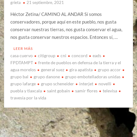
grieta
21 septiembre, 2021
Héctor Zetina/ CAMINO AL ANDAR Sí somos
conservadores, porque aquí en este pueblo, nos gusta
conservar nuestras tierras, nos gusta conservar el agua,
nos gusta conservar nuestros espacios. Entonces sí, …
LEER MÁS
casa cuervo
citigroup
cni
concord
eads
FPDTAMPT
frente de pueblos en defensa de la tierra y el
agua morelos
general suez
gira apatista
grupo accor
grupo bal
grupo danone
grupo embotelladoras unidas
grupo lafarge
grupo scheneider
interjet
novelli
puebla y tlaxcala
saint gobain
samir flores
televisa
travesía por la vida