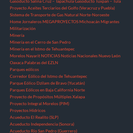
Gasoducto Salina Cruz – Tapachula
Gasoducto Tuxpan – Tula
Proyecto Aceites Terciarios del Golfo (Veracruz y Puebla)
Sistema de Transporte de Gas Natural Norte-Noroeste
Home
Jornaleros
MEGAPROYECTOS
Michoacán
Migrantes
Militarización
Minería
Minería en el Cerro de San Pedro
Minería en el Istmo de Tehuantepec
Morelos
Nayarit
NOTICIAS
Noticias Nacionales
Nuevo León
Oaxaca
Palabras del EZLN
Parques eólicos
Corredor Eólico del Istmo de Tehuantepec
Parque Eólico Dzilam de Bravo (Yucatán)
Parques Eólicos en Baja California Norte
Proyecto de Propósitos Múltiples Xalapa
Proyecto Integral Morelos (PIM)
Proyectos Hídricos
Acueducto El Realito (SLP)
Acueducto Independencia (Sonora)
Acueducto Río San Pedro (Guerrero)