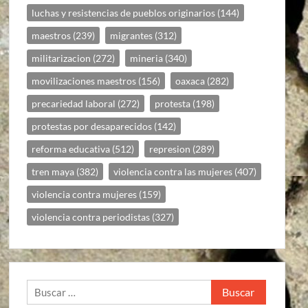
luchas y resistencias de pueblos originarios
(144)
maestros
(239)
migrantes
(312)
militarizacion
(272)
mineria
(340)
movilizaciones maestros
(156)
oaxaca
(282)
precariedad laboral
(272)
protesta
(198)
protestas por desaparecidos
(142)
reforma educativa
(512)
represion
(289)
tren maya
(382)
violencia contra las mujeres
(407)
violencia contra mujeres
(159)
violencia contra periodistas
(327)
Buscar: