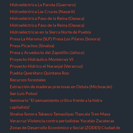
Hidroeléctrica La Parota (Guerrero)
Hidroeléctrica Las Cruces (Nayarit)
Hidroeléctrica Paso de la Reina (Oaxaca)
Hidroeléctrica Paso de la Reina (Oaxaca)
Hidroeléctricas en la Sierra Norte de Puebla
Presa La Maroma (SLP)
Presa Los Pilares (Sonora)
Presa Picachos (Sinaloa)
Presa y Acueducto del Zapotillo (Jalisco)
Proyecto Hidráulico Monterrey VI
Proyecto Hídrico el Naranjal (Veracruz)
Puebla
Querétaro
Quintana Roo
Recursos forestales
Extracción de maderas preciosas en Ostula (Michoacán)
San Luis Potosí
Seminario “El pensamiento crítico frente a la hidra
capitalista”
Sinaloa
Sonora
Tabasco
Tamaulipas
Tlaxcala
Tren Maya
Veracruz
Violencia contra periodistas
Yucatán
Zacatecas
Zonas de Desarrollo Económico y Social (ZODES) Ciudad de