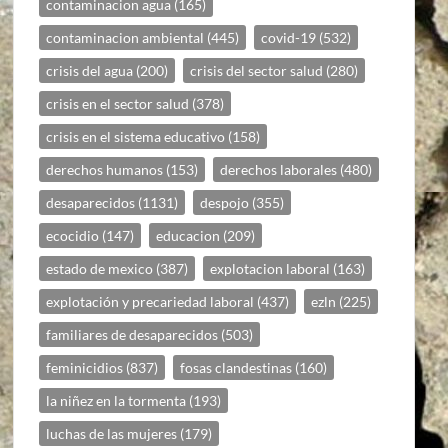
contaminacion agua
(165)
contaminacion ambiental
(445)
covid-19
(532)
crisis del agua
(200)
crisis del sector salud
(280)
crisis en el sector salud
(378)
crisis en el sistema educativo
(158)
derechos humanos
(153)
derechos laborales
(480)
desaparecidos
(1131)
despojo
(355)
ecocidio
(147)
educacion
(209)
estado de mexico
(387)
explotacion laboral
(163)
explotación y precariedad laboral
(437)
ezln
(225)
familiares de desaparecidos
(503)
feminicidios
(837)
fosas clandestinas
(160)
la niñez en la tormenta
(193)
luchas de las mujeres
(179)