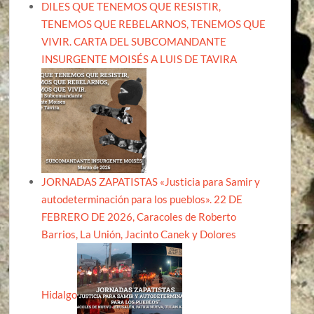
DILES QUE TENEMOS QUE RESISTIR,
TENEMOS QUE REBELARNOS, TENEMOS QUE
VIVIR. CARTA DEL SUBCOMANDANTE
INSURGENTE MOISÉS A LUIS DE TAVIRA
JORNADAS ZAPATISTAS «Justicia para Samir y
autodeterminación para los pueblos». 22 DE
FEBRERO DE 2026, Caracoles de Roberto
Barrios, La Unión, Jacinto Canek y Dolores
Hidalgo