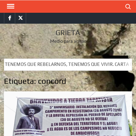
Saltar
Buscar
al
Facebook
Twitter
contenido
GRIETA
Medio para armar
 QUE REBELARNOS, TENEMOS QUE VIVIR. CARTA DEL SUBCOMA
 QUE REBELARNOS, TENEMOS QUE VIVIR. CARTA DEL SUBCOMA
Etiqueta:
concord