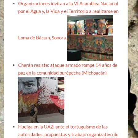
Organizaciones invitan a la VI Asamblea Nacional
por el Agua y, la Vida y el Territorio a realizarse en
Loma de Bácum, Sonora.
Cherán resiste: ataque armado rompe 14 años de
paz en la comunidad purépecha (Michoacán)
Huelga en la UAZ: ante el tortuguismo de las
autoridades, propuestas y trabajo organizativo de