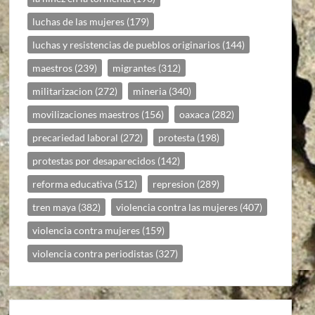
luchas de las mujeres
(179)
luchas y resistencias de pueblos originarios
(144)
maestros
(239)
migrantes
(312)
militarizacion
(272)
mineria
(340)
movilizaciones maestros
(156)
oaxaca
(282)
precariedad laboral
(272)
protesta
(198)
protestas por desaparecidos
(142)
reforma educativa
(512)
represion
(289)
tren maya
(382)
violencia contra las mujeres
(407)
violencia contra mujeres
(159)
violencia contra periodistas
(327)