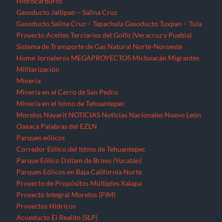
Hidrocarburos
Gasoducto Jaltipan – Salina Cruz
Gasoducto Salina Cruz – Tapachula
Gasoducto Tuxpan – Tula
Proyecto Aceites Terciarios del Golfo (Veracruz y Puebla)
Sistema de Transporte de Gas Natural Norte-Noroeste
Home
Jornaleros
MEGAPROYECTOS
Michoacán
Migrantes
Militarización
Minería
Minería en el Cerro de San Pedro
Minería en el Istmo de Tehuantepec
Morelos
Nayarit
NOTICIAS
Noticias Nacionales
Nuevo León
Oaxaca
Palabras del EZLN
Parques eólicos
Corredor Eólico del Istmo de Tehuantepec
Parque Eólico Dzilam de Bravo (Yucatán)
Parques Eólicos en Baja California Norte
Proyecto de Propósitos Múltiples Xalapa
Proyecto Integral Morelos (PIM)
Proyectos Hídricos
Acueducto El Realito (SLP)