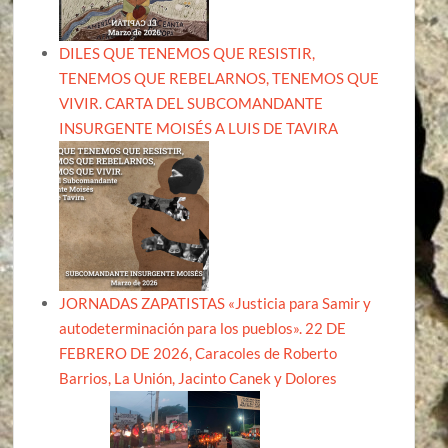
DILES QUE TENEMOS QUE RESISTIR,
TENEMOS QUE REBELARNOS, TENEMOS QUE
VIVIR. CARTA DEL SUBCOMANDANTE
INSURGENTE MOISÉS A LUIS DE TAVIRA
JORNADAS ZAPATISTAS «Justicia para Samir y
autodeterminación para los pueblos». 22 DE
FEBRERO DE 2026, Caracoles de Roberto
Barrios, La Unión, Jacinto Canek y Dolores