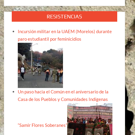
RESISTENCIAS
Incursión militar en la UAEM (Morelos) durante
paro estudiantil por feminicidios
Un paso hacia el Común en el aniversario de la
Casa de los Pueblos y Comunidades Indígenas
“Samir Flores Soberanes”