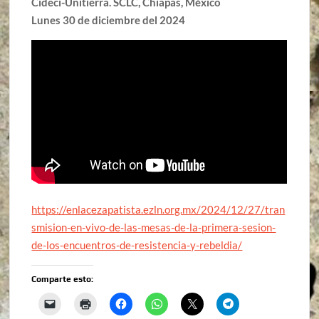
Cideci-Unitierra. SCLC, Chiapas, México
Lunes 30 de diciembre del 2024
https://enlacezapatista.ezln.org.mx/2024/12/27/tran
smision-en-vivo-de-las-mesas-de-la-primera-sesion-
de-los-encuentros-de-resistencia-y-rebeldia/
Comparte esto: