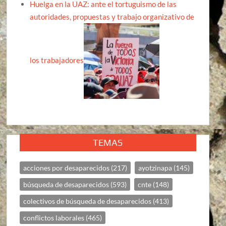
Huelga en la UAZ: ante el tortuguismo de las
autoridades, propuestas y trabajo organizativo de
los trabajadores
TEMAS
acciones por desaparecidos
(217)
ayotzinapa
(145)
búsqueda de desaparecidos
(593)
cnte
(148)
colectivos de búsqueda de desaparecidos
(413)
conflictos laborales
(465)