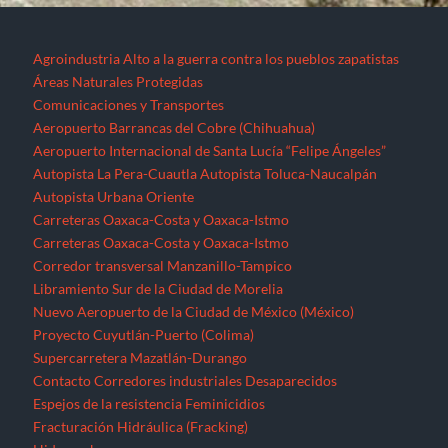
Agroindustria
Alto a la guerra contra los pueblos zapatistas
Áreas Naturales Protegidas
Comunicaciones y Transportes
Aeropuerto Barrancas del Cobre (Chihuahua)
Aeropuerto Internacional de Santa Lucía “Felipe Ángeles”
Autopista La Pera-Cuautla
Autopista Toluca-Naucalpán
Autopista Urbana Oriente
Carreteras Oaxaca-Costa y Oaxaca-Istmo
Carreteras Oaxaca-Costa y Oaxaca-Istmo
Corredor transversal Manzanillo-Tampico
Libramiento Sur de la Ciudad de Morelia
Nuevo Aeropuerto de la Ciudad de México (México)
Proyecto Cuyutlán-Puerto (Colima)
Supercarretera Mazatlán-Durango
Contacto
Corredores industriales
Desaparecidos
Espejos de la resistencia
Feminicidios
Fracturación Hidráulica (Fracking)