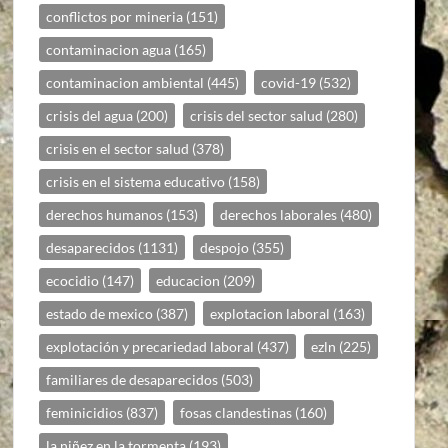
conflictos por mineria
(151)
contaminacion agua
(165)
contaminacion ambiental
(445)
covid-19
(532)
crisis del agua
(200)
crisis del sector salud
(280)
crisis en el sector salud
(378)
crisis en el sistema educativo
(158)
derechos humanos
(153)
derechos laborales
(480)
desaparecidos
(1131)
despojo
(355)
ecocidio
(147)
educacion
(209)
estado de mexico
(387)
explotacion laboral
(163)
explotación y precariedad laboral
(437)
ezln
(225)
familiares de desaparecidos
(503)
feminicidios
(837)
fosas clandestinas
(160)
la niñez en la tormenta
(193)