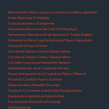
Corredor transversal Manzanillo-Tampico
Libramiento Sur de la Ciudad de Morelia
Nuevo Aeropuerto de la Ciudad de México (México)
Proyecto Cuyutlán-Puerto (Colima)
Supercarretera Mazatlán-Durango
Contacto
Corredores industriales
Desaparecidos
Espejos de la resistencia
Feminicidios
Fracturación Hidráulica (Fracking)
Hidrocarburos
Gasoducto Jaltipan – Salina Cruz
Gasoducto Salina Cruz – Tapachula
Gasoducto Tuxpan – Tula
Proyecto Aceites Terciarios del Golfo (Veracruz y Puebla)
Sistema de Transporte de Gas Natural Norte-Noroeste
Home
Jornaleros
MEGAPROYECTOS
Michoacán
Migrantes
Militarización
Minería
Minería en el Cerro de San Pedro
Minería en el Istmo de Tehuantepec
Morelos
Nayarit
NOTICIAS
Noticias Nacionales
Nuevo León
Oaxaca
Palabras del EZLN