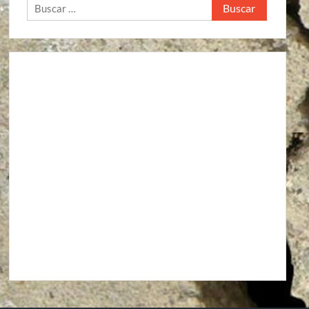
Buscar:
Agroindustria
Alto a la guerra contra los pueblos zapatistas
Áreas Naturales Protegidas
Comunicaciones y Transportes
Aeropuerto Barrancas del Cobre (Chihuahua)
Aeropuerto Internacional de Santa Lucía “Felipe Ángeles”
Autopista La Pera-Cuautla
Autopista Toluca-Naucalpán
Autopista Urbana Oriente
Carreteras Oaxaca-Costa y Oaxaca-Istmo
Carreteras Oaxaca-Costa y Oaxaca-Istmo