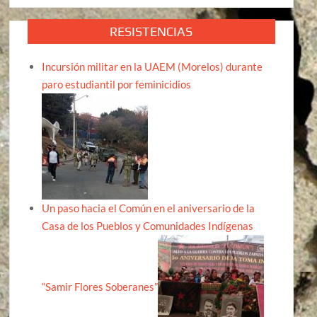
RESISTENCIAS
Incursión militar en la UAEM (Morelos) durante
paro estudiantil por feminicidios
Un paso hacia el Común en el aniversario de la
Casa de los Pueblos y Comunidades Indígenas
“Samir Flores Soberanes”