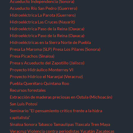
Proyecto Hídrico el Naranjal (Veracruz)
Puebla
Querétaro
Quintana Roo
Recursos forestales
Extracción de maderas preciosas en Ostula (Michoacán)
San Luis Potosí
Seminario “El pensamiento crítico frente a la hidra
capitalista”
Sinaloa
Sonora
Tabasco
Tamaulipas
Tlaxcala
Tren Maya
Veracruz
Violencia contra periodistas
Yucatán
Zacatecas
Zonas de Desarrollo Económico y Social (ZODES) Ciudad de
México
¿Qué es un megaproyecto?
Zonas Económicas Especiales
Corredor transístimico
Funciona gracias a WordPress
|
Tema: TimesNews
|
por
Theme
Freesia
.