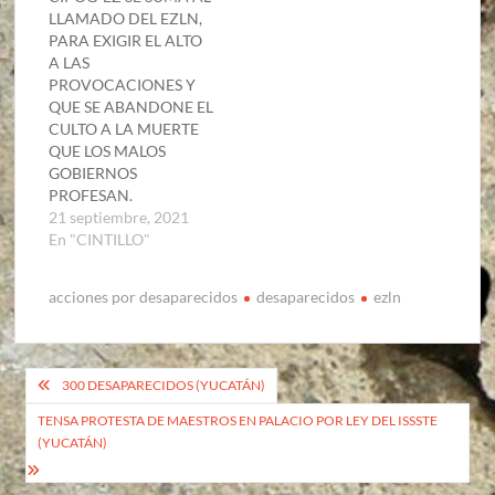
LLAMADO DEL EZLN,
PARA EXIGIR EL ALTO
A LAS
PROVOCACIONES Y
QUE SE ABANDONE EL
CULTO A LA MUERTE
QUE LOS MALOS
GOBIERNOS
PROFESAN.
21 septiembre, 2021
En "CINTILLO"
acciones por desaparecidos
desaparecidos
ezln
Navegación
300 DESAPARECIDOS (YUCATÁN)
de
TENSA PROTESTA DE MAESTROS EN PALACIO POR LEY DEL ISSSTE
(YUCATÁN)
entradas