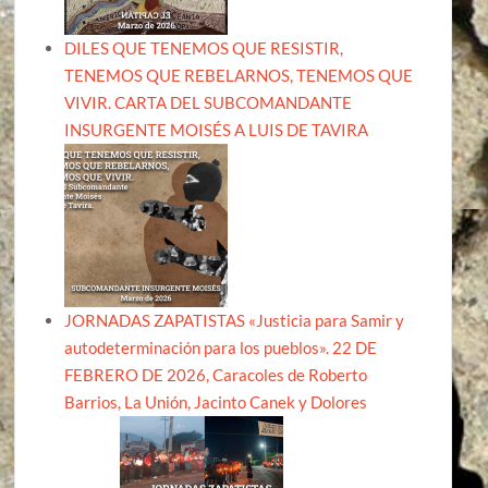
DILES QUE TENEMOS QUE RESISTIR,
TENEMOS QUE REBELARNOS, TENEMOS QUE
VIVIR. CARTA DEL SUBCOMANDANTE
INSURGENTE MOISÉS A LUIS DE TAVIRA
JORNADAS ZAPATISTAS «Justicia para Samir y
autodeterminación para los pueblos». 22 DE
FEBRERO DE 2026, Caracoles de Roberto
Barrios, La Unión, Jacinto Canek y Dolores