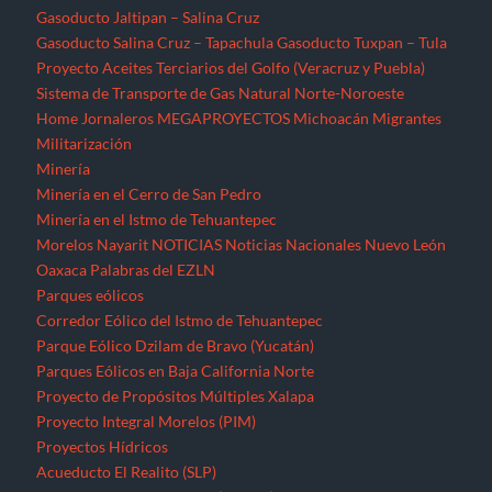
Parques eólicos
Corredor Eólico del Istmo de Tehuantepec
Parque Eólico Dzilam de Bravo (Yucatán)
Parques Eólicos en Baja California Norte
Proyecto de Propósitos Múltiples Xalapa
Proyecto Integral Morelos (PIM)
Proyectos Hídricos
Acueducto El Realito (SLP)
Acueducto Independencia (Sonora)
Acueducto Río San Pedro (Guerrero)
Hidroeléctrica La Parota (Guerrero)
Hidroeléctrica Las Cruces (Nayarit)
Hidroeléctrica Paso de la Reina (Oaxaca)
Hidroeléctrica Paso de la Reina (Oaxaca)
Hidroeléctricas en la Sierra Norte de Puebla
Presa La Maroma (SLP)
Presa Los Pilares (Sonora)
Presa Picachos (Sinaloa)
Presa y Acueducto del Zapotillo (Jalisco)
Proyecto Hidráulico Monterrey VI