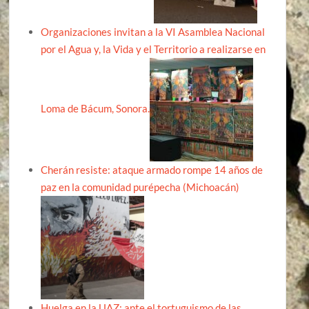
Organizaciones invitan a la VI Asamblea Nacional
por el Agua y, la Vida y el Territorio a realizarse en
Loma de Bácum, Sonora.
Cherán resiste: ataque armado rompe 14 años de
paz en la comunidad purépecha (Michoacán)
Huelga en la UAZ: ante el tortuguismo de las