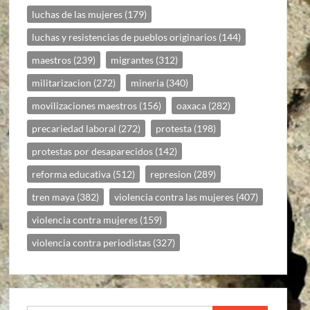
luchas de las mujeres
(179)
luchas y resistencias de pueblos originarios
(144)
maestros
(239)
migrantes
(312)
militarizacion
(272)
mineria
(340)
movilizaciones maestros
(156)
oaxaca
(282)
precariedad laboral
(272)
protesta
(198)
protestas por desaparecidos
(142)
reforma educativa
(512)
represion
(289)
tren maya
(382)
violencia contra las mujeres
(407)
violencia contra mujeres
(159)
violencia contra periodistas
(327)