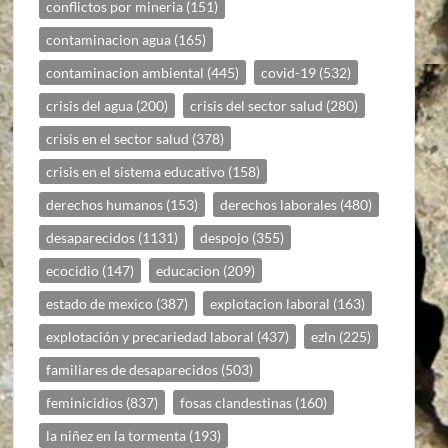
conflictos por mineria
(151)
contaminacion agua
(165)
contaminacion ambiental
(445)
covid-19
(532)
crisis del agua
(200)
crisis del sector salud
(280)
crisis en el sector salud
(378)
crisis en el sistema educativo
(158)
derechos humanos
(153)
derechos laborales
(480)
desaparecidos
(1131)
despojo
(355)
ecocidio
(147)
educacion
(209)
estado de mexico
(387)
explotacion laboral
(163)
explotación y precariedad laboral
(437)
ezln
(225)
familiares de desaparecidos
(503)
feminicidios
(837)
fosas clandestinas
(160)
la niñez en la tormenta
(193)