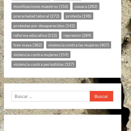
movilizaciones maestros
(156)
oaxaca
(282)
precariedad laboral
(272)
protesta
(198)
protestas por desaparecidos
(142)
reforma educativa
(512)
represion
(289)
tren maya
(382)
violencia contra las mujeres
(407)
violencia contra mujeres
(159)
violencia contra periodistas
(327)
Buscar: