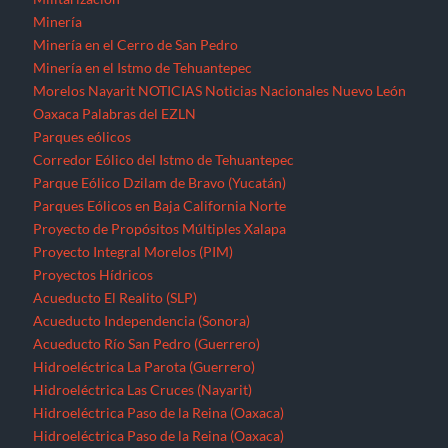
Minería
Minería en el Cerro de San Pedro
Minería en el Istmo de Tehuantepec
Morelos
Nayarit
NOTICIAS
Noticias Nacionales
Nuevo León
Oaxaca
Palabras del EZLN
Parques eólicos
Corredor Eólico del Istmo de Tehuantepec
Parque Eólico Dzilam de Bravo (Yucatán)
Parques Eólicos en Baja California Norte
Proyecto de Propósitos Múltiples Xalapa
Proyecto Integral Morelos (PIM)
Proyectos Hídricos
Acueducto El Realito (SLP)
Acueducto Independencia (Sonora)
Acueducto Río San Pedro (Guerrero)
Hidroeléctrica La Parota (Guerrero)
Hidroeléctrica Las Cruces (Nayarit)
Hidroeléctrica Paso de la Reina (Oaxaca)
Hidroeléctrica Paso de la Reina (Oaxaca)