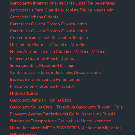
Aeropuerto Internacional de Santa Lucía “Felipe Ángeles”
Autopista La Pera-Cuautla
Autopista Toluca-Naucalpán
Autopista Urbana Oriente
Carreteras Oaxaca-Costa y Oaxaca-Istmo
Carreteras Oaxaca-Costa y Oaxaca-Istmo
Corredor transversal Manzanillo-Tampico
Libramiento Sur de la Ciudad de Morelia
Nuevo Aeropuerto de la Ciudad de México (México)
Proyecto Cuyutlán-Puerto (Colima)
Supercarretera Mazatlán-Durango
Contacto
Corredores industriales
Desaparecidos
Espejos de la resistencia
Feminicidios
Fracturación Hidráulica (Fracking)
Hidrocarburos
Gasoducto Jaltipan – Salina Cruz
Gasoducto Salina Cruz – Tapachula
Gasoducto Tuxpan – Tula
Proyecto Aceites Terciarios del Golfo (Veracruz y Puebla)
Sistema de Transporte de Gas Natural Norte-Noroeste
Home
Jornaleros
MEGAPROYECTOS
Michoacán
Migrantes
Militarización