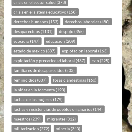
crisis en el sector salud
(378)
crisis en el sistema educativo
(158)
derechos humanos
(153)
derechos laborales
(480)
desaparecidos
(1131)
despojo
(355)
ecocidio
(147)
educacion
(209)
estado de mexico
(387)
explotacion laboral
(163)
explotación y precariedad laboral
(437)
ezln
(225)
familiares de desaparecidos
(503)
feminicidios
(837)
fosas clandestinas
(160)
la niñez en la tormenta
(193)
luchas de las mujeres
(179)
luchas y resistencias de pueblos originarios
(144)
maestros
(239)
migrantes
(312)
militarizacion
(272)
mineria
(340)