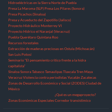
Hidroeléctricas en la Sierra Norte de Puebla
Presa La Maroma (SLP)
Presa Los Pilares (Sonora)
Presa Picachos (Sinaloa)
Presa y Acueducto del Zapotillo (Jalisco)
Proyecto Hidráulico Monterrey VI
Proyecto Hídrico el Naranjal (Veracruz)
Puebla
Querétaro
Quintana Roo
Recursos forestales
Extracción de maderas preciosas en Ostula (Michoacán)
San Luis Potosí
Seminario “El pensamiento crítico frente a la hidra
capitalista”
Sinaloa
Sonora
Tabasco
Tamaulipas
Tlaxcala
Tren Maya
Veracruz
Violencia contra periodistas
Yucatán
Zacatecas
Zonas de Desarrollo Económico y Social (ZODES) Ciudad de
México
¿Qué es un megaproyecto?
Zonas Económicas Especiales
Corredor transístimico