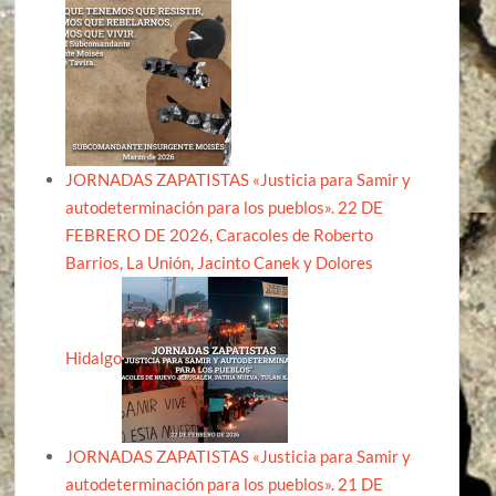
JORNADAS ZAPATISTAS «Justicia para Samir y
autodeterminación para los pueblos». 22 DE
FEBRERO DE 2026, Caracoles de Roberto
Barrios, La Unión, Jacinto Canek y Dolores
Hidalgo
JORNADAS ZAPATISTAS «Justicia para Samir y
autodeterminación para los pueblos». 21 DE