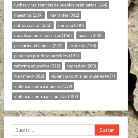
luchas y resistencias de pueblos originarios
(144)
maestros
(239)
migrantes
(312)
militarizacion
(272)
mineria
(340)
movilizaciones maestros
(156)
oaxaca
(282)
precariedad laboral
(272)
protesta
(198)
protestas por desaparecidos
(142)
reforma educativa
(512)
represion
(289)
tren maya
(382)
violencia contra las mujeres
(407)
violencia contra mujeres
(159)
violencia contra periodistas
(327)
Buscar: