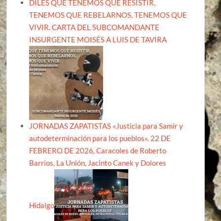
DILES QUE TENEMOS QUE RESISTIR,
TENEMOS QUE REBELARNOS, TENEMOS QUE
VIVIR. CARTA DEL SUBCOMANDANTE
INSURGENTE MOISÉS A LUIS DE TAVIRA
JORNADAS ZAPATISTAS «Justicia para Samir y
autodeterminación para los pueblos». 22 DE
FEBRERO DE 2026, Caracoles de Roberto
Barrios, La Unión, Jacinto Canek y Dolores
Hidalgo