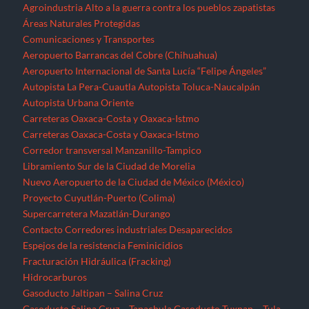
Agroindustria
Alto a la guerra contra los pueblos zapatistas
Áreas Naturales Protegidas
Comunicaciones y Transportes
Aeropuerto Barrancas del Cobre (Chihuahua)
Aeropuerto Internacional de Santa Lucía “Felipe Ángeles”
Autopista La Pera-Cuautla
Autopista Toluca-Naucalpán
Autopista Urbana Oriente
Carreteras Oaxaca-Costa y Oaxaca-Istmo
Carreteras Oaxaca-Costa y Oaxaca-Istmo
Corredor transversal Manzanillo-Tampico
Libramiento Sur de la Ciudad de Morelia
Nuevo Aeropuerto de la Ciudad de México (México)
Proyecto Cuyutlán-Puerto (Colima)
Supercarretera Mazatlán-Durango
Contacto
Corredores industriales
Desaparecidos
Espejos de la resistencia
Feminicidios
Fracturación Hidráulica (Fracking)
Hidrocarburos
Gasoducto Jaltipan – Salina Cruz
Gasoducto Salina Cruz – Tapachula
Gasoducto Tuxpan – Tula