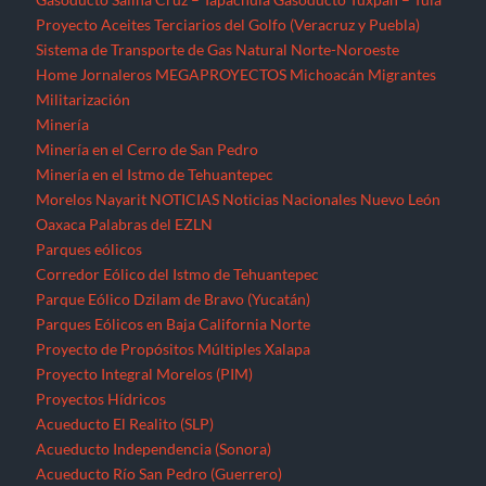
Proyecto Aceites Terciarios del Golfo (Veracruz y Puebla)
Sistema de Transporte de Gas Natural Norte-Noroeste
Home
Jornaleros
MEGAPROYECTOS
Michoacán
Migrantes
Militarización
Minería
Minería en el Cerro de San Pedro
Minería en el Istmo de Tehuantepec
Morelos
Nayarit
NOTICIAS
Noticias Nacionales
Nuevo León
Oaxaca
Palabras del EZLN
Parques eólicos
Corredor Eólico del Istmo de Tehuantepec
Parque Eólico Dzilam de Bravo (Yucatán)
Parques Eólicos en Baja California Norte
Proyecto de Propósitos Múltiples Xalapa
Proyecto Integral Morelos (PIM)
Proyectos Hídricos
Acueducto El Realito (SLP)
Acueducto Independencia (Sonora)
Acueducto Río San Pedro (Guerrero)