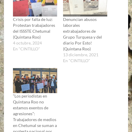
Crisis por falta de luz:
Denuncian abusos
Protestan trabajadores
laborales
del ISSSTE Chetumal
extrabajadores de
(Quintana Roo)
Grupo Turquesa y del
4 octubre, 2024
diario Por Esto!
En "CINTILLO"
(Quintana Roo)
13 diciembre, 2021
En "CINTILLO"
“Los periodistas en
Quintana Roo no
estamos exentos de
agresiones”:
Trabajadores de medios
en Chetumal se suman a
protesta nacional por