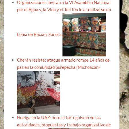
Organizaciones invitan a la VI Asamblea Nacional
por el Agua y, la Vida y el Territorio a realizarse en
Loma de Bácum, Sonora.
Cherán resiste: ataque armado rompe 14 años de
paz en la comunidad purépecha (Michoacán)
Huelga en la UAZ: ante el tortuguismo de las
autoridades, propuestas y trabajo organizativo de