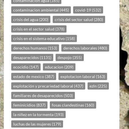
contaminacion agua
(165)
contaminacion ambiental
(445)
covid-19
(532)
crisis del agua
(200)
crisis del sector salud
(280)
crisis en el sector salud
(378)
crisis en el sistema educativo
(158)
derechos humanos
(153)
derechos laborales
(480)
desaparecidos
(1131)
despojo
(355)
ecocidio
(147)
educacion
(209)
estado de mexico
(387)
explotacion laboral
(163)
explotación y precariedad laboral
(437)
ezln
(225)
familiares de desaparecidos
(503)
feminicidios
(837)
fosas clandestinas
(160)
la niñez en la tormenta
(193)
luchas de las mujeres
(179)