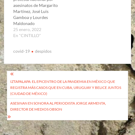
asesinatos de Margarito
Martínez, José Luis
Gamboa y Lourdes
Maldonado
25 enero, 2022
En "CINTILLO"
covid-19
despidos
Navegación
IZTAPALAPA: EL EPICENTRO DE LA PANDEMIA EN MÉXICO QUE
de
REGISTRA MÁS CASOS QUE EN CUBA, URUGUAY Y BELICE JUNTOS
entradas
(CIUDAD DE MÉXICO)
ASESINAN EN SONORA AL PERIODISTA JORGE ARMENTA,
DIRECTOR DE MEDIOS OBSON