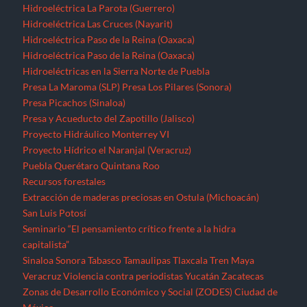
Hidroeléctrica La Parota (Guerrero)
Hidroeléctrica Las Cruces (Nayarit)
Hidroeléctrica Paso de la Reina (Oaxaca)
Hidroeléctrica Paso de la Reina (Oaxaca)
Hidroeléctricas en la Sierra Norte de Puebla
Presa La Maroma (SLP)
Presa Los Pilares (Sonora)
Presa Picachos (Sinaloa)
Presa y Acueducto del Zapotillo (Jalisco)
Proyecto Hidráulico Monterrey VI
Proyecto Hídrico el Naranjal (Veracruz)
Puebla
Querétaro
Quintana Roo
Recursos forestales
Extracción de maderas preciosas en Ostula (Michoacán)
San Luis Potosí
Seminario “El pensamiento crítico frente a la hidra
capitalista”
Sinaloa
Sonora
Tabasco
Tamaulipas
Tlaxcala
Tren Maya
Veracruz
Violencia contra periodistas
Yucatán
Zacatecas
Zonas de Desarrollo Económico y Social (ZODES) Ciudad de