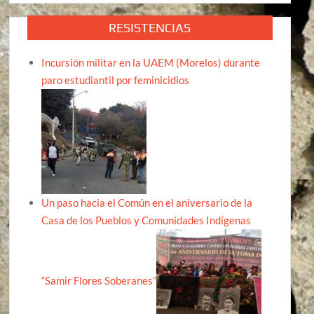
RESISTENCIAS
Incursión militar en la UAEM (Morelos) durante
paro estudiantil por feminicidios
Un paso hacia el Común en el aniversario de la
Casa de los Pueblos y Comunidades Indígenas
“Samir Flores Soberanes”