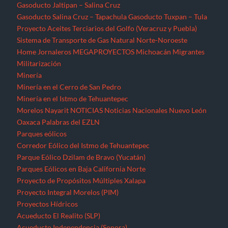
Gasoducto Jaltipan – Salina Cruz
Gasoducto Salina Cruz – Tapachula
Gasoducto Tuxpan – Tula
Proyecto Aceites Terciarios del Golfo (Veracruz y Puebla)
Sistema de Transporte de Gas Natural Norte-Noroeste
Home
Jornaleros
MEGAPROYECTOS
Michoacán
Migrantes
Militarización
Minería
Minería en el Cerro de San Pedro
Minería en el Istmo de Tehuantepec
Morelos
Nayarit
NOTICIAS
Noticias Nacionales
Nuevo León
Oaxaca
Palabras del EZLN
Parques eólicos
Corredor Eólico del Istmo de Tehuantepec
Parque Eólico Dzilam de Bravo (Yucatán)
Parques Eólicos en Baja California Norte
Proyecto de Propósitos Múltiples Xalapa
Proyecto Integral Morelos (PIM)
Proyectos Hídricos
Acueducto El Realito (SLP)
Acueducto Independencia (Sonora)