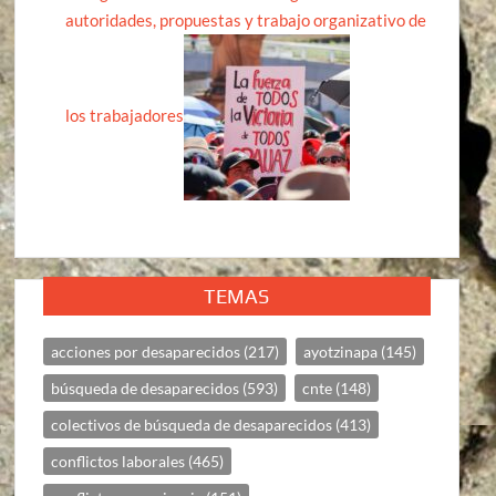
autoridades, propuestas y trabajo organizativo de
los trabajadores
TEMAS
acciones por desaparecidos
(217)
ayotzinapa
(145)
búsqueda de desaparecidos
(593)
cnte
(148)
colectivos de búsqueda de desaparecidos
(413)
conflictos laborales
(465)