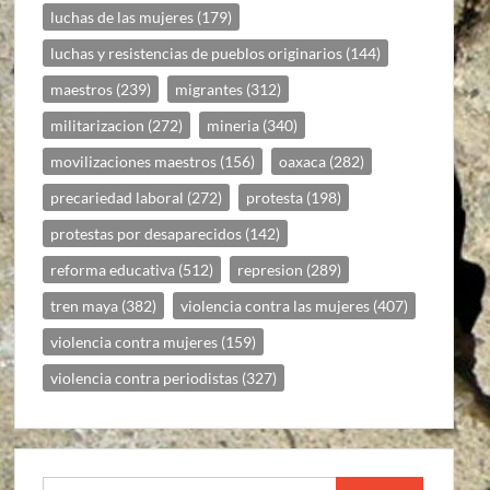
luchas de las mujeres
(179)
luchas y resistencias de pueblos originarios
(144)
maestros
(239)
migrantes
(312)
militarizacion
(272)
mineria
(340)
movilizaciones maestros
(156)
oaxaca
(282)
precariedad laboral
(272)
protesta
(198)
protestas por desaparecidos
(142)
reforma educativa
(512)
represion
(289)
tren maya
(382)
violencia contra las mujeres
(407)
violencia contra mujeres
(159)
violencia contra periodistas
(327)
Buscar: