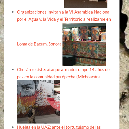
Organizaciones invitan a la VI Asamblea Nacional
por el Agua y, la Vida y el Territorio a realizarse en
Loma de Bácum, Sonora.
Cherán resiste: ataque armado rompe 14 años de
paz en la comunidad purépecha (Michoacán)
Huelga en la UAZ: ante el tortuguismo de las