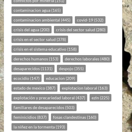
conflictos por mineria
(151)
contaminacion agua
(165)
contaminacion ambiental
(445)
covid-19
(532)
crisis del agua
(200)
crisis del sector salud
(280)
crisis en el sector salud
(378)
crisis en el sistema educativo
(158)
derechos humanos
(153)
derechos laborales
(480)
desaparecidos
(1131)
despojo
(355)
ecocidio
(147)
educacion
(209)
estado de mexico
(387)
explotacion laboral
(163)
explotación y precariedad laboral
(437)
ezln
(225)
familiares de desaparecidos
(503)
feminicidios
(837)
fosas clandestinas
(160)
la niñez en la tormenta
(193)