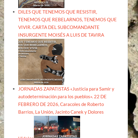
DILES QUE TENEMOS QUE RESISTIR,
TENEMOS QUE REBELARNOS, TENEMOS QUE
VIVIR. CARTA DEL SUBCOMANDANTE
INSURGENTE MOISÉS A LUIS DE TAVIRA
JORNADAS ZAPATISTAS «Justicia para Samir y
autodeterminación para los pueblos». 22 DE
FEBRERO DE 2026, Caracoles de Roberto
Barrios, La Unión, Jacinto Canek y Dolores